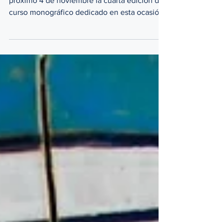
El Círculo Católico de Torrent iniciará el
próximo 4 de noviembre la cuarta edición del
curso monográfico dedicado en esta ocasión
a las Fiestas de Primavera en Torrent . El
programa formativo abordará las principales
celebraciones que tienen lugar en la ciudad
durante esta estación, tanto en su vertiente
histórica como en su realidad actual. Entre
ellas se tratarán las festividades de San José
– Fallas, Semana Santa, Domingo de Rosas,
Virgen de los Desamparados y Corpus C