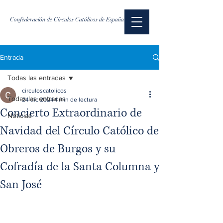
Confederación de Círculos Católicos de España
Entrada
Todas las entradas
circuloscatolicos
Todas las entradas
24 dic 2024
1 min de lectura
Concierto Extraordinario de
Noticias
Navidad del Círculo Católico de
Obreros de Burgos y su
Cofradía de la Santa Columna y
San José